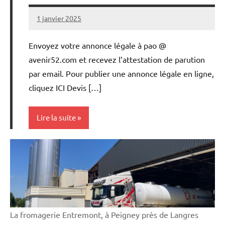
1 janvier 2025
L'Avenir
Agricole
Envoyez votre annonce légale à pao @
et
avenir52.com et recevez l’attestation de parution
Rural
par email. Pour publier une annonce légale en ligne,
cliquez ICI Devis […]
Lire la suite
Annonces
légales
La fromagerie Entremont, à Peigney près de Langres