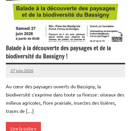
Balade à la découverte des paysages et de la
biodiversité du Bassigny !
27 juin 2026
L'Avenir
Agricole
Au cœur des paysages ouverts du Bassigny, la
et
biodiversité s’exprime dans toute sa finesse : oiseaux des
Rural
milieux agricoles, flore prairiale, insectes des lisières,
traces de […]
Lire la suite