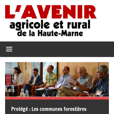
Aller
au
contenu
L'Avenir
L'Avenir
Agricole
Agricole
et
Rural
et
de
Rural
la
Haute-
de
Marne
la
Haute-
Protégé : Les communes forestières
Marne