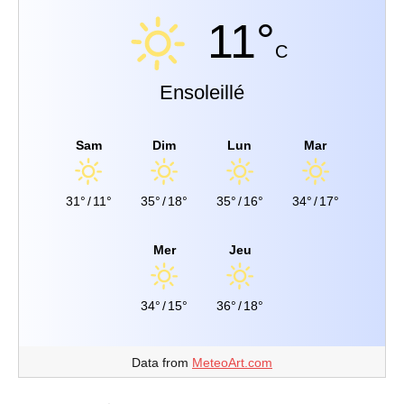
11°
C
Ensoleillé
Sam
Dim
Lun
Mar
31°
/
11°
35°
/
18°
35°
/
16°
34°
/
17°
Mer
Jeu
34°
/
15°
36°
/
18°
Data from
MeteoArt.com