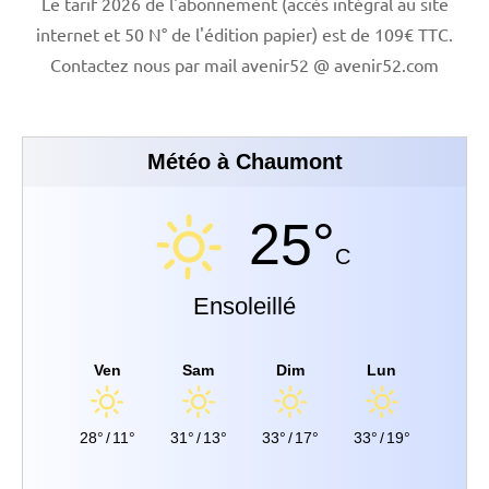
Le tarif 2026 de l'abonnement (accès intégral au site
internet et 50 N° de l'édition papier) est de 109€ TTC.
Contactez nous par mail avenir52 @ avenir52.com
Météo à Chaumont
25°
C
Ensoleillé
Ven
Sam
Dim
Lun
28°
/
11°
31°
/
13°
33°
/
17°
33°
/
19°