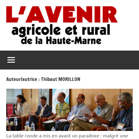
Aller
au
contenu
L'Avenir
L'Avenir
Agricole
Agricole
et
Rural
et
de
Auteur/autrice :
Thibaut MORILLON
Rural
la
Haute-
de
Marne
la
Haute-
Marne
La table ronde a mis en avant un paradoxe : malgré une