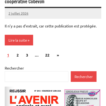
coopérative Cobevim
2 juillet 2026
Thibaut
MORILLON
Il n’y a pas d’extrait, car cette publication est protégée.
Lire la suite
Pagination
Articles
1
Elevages
2
3
…
22
»
des
suivants
Vie
publications
Rechercher
professionnelle
Rechercher