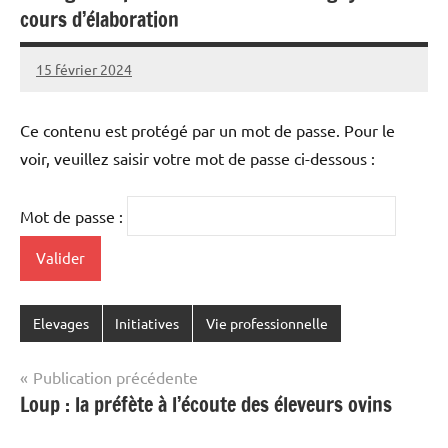
cours d’élaboration
15 février 2024
L'Avenir
Agricole
et
Ce contenu est protégé par un mot de passe. Pour le
Rural
voir, veuillez saisir votre mot de passe ci-dessous :
Mot de passe :
Elevages
Initiatives
Vie professionnelle
Navigation
Publication précédente
Loup : la préfète à l’écoute des éleveurs ovins
de
l’article