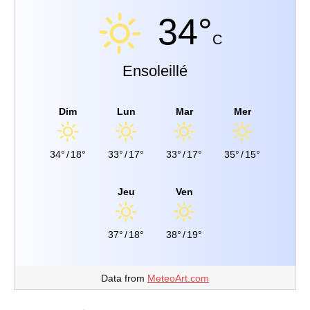
34°
C
Ensoleillé
Dim
Lun
Mar
Mer
34°
/
18°
33°
/
17°
33°
/
17°
35°
/
15°
Jeu
Ven
37°
/
18°
38°
/
19°
Data from
MeteoArt.com