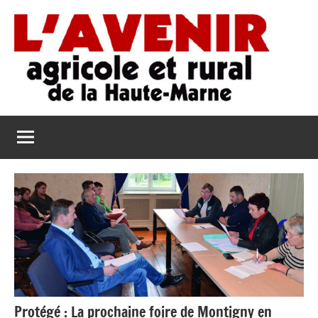
Aller
au
contenu
L'Avenir
L'Avenir
Agricole
Agricole
et
Rural
et
de
Rural
la
Haute-
de
Marne
la
Haute-
Marne
Protégé : La prochaine foire de Montigny en