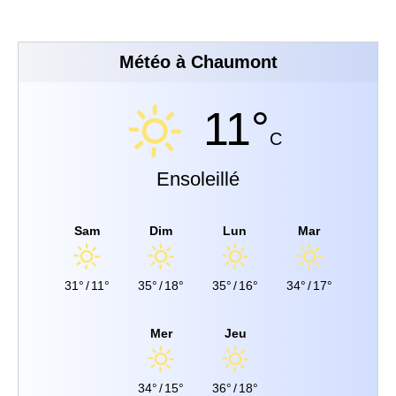
Météo à Chaumont
11°
C
Ensoleillé
Sam
Dim
Lun
Mar
31°
/
11°
35°
/
18°
35°
/
16°
34°
/
17°
Mer
Jeu
34°
/
15°
36°
/
18°