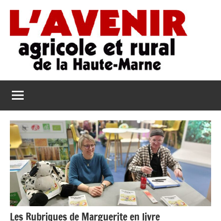
Aller
au
contenu
L'Avenir
L'Avenir
Agricole
Agricole
et
Rural
et
de
Rural
la
Haute-
de
Marne
la
Haute-
Marne
Les Rubriques de Marguerite en livre