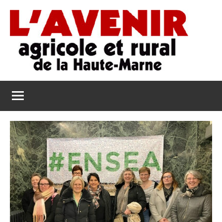
Aller
au
contenu
L'Avenir
L'Avenir
Agricole
Agricole
et
Rural
et
de
Rural
la
Haute-
de
Marne
la
Haute-
Marne