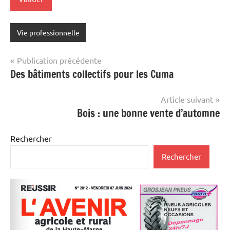
Vie professionnelle
Navigation
Publication précédente
Des bâtiments collectifs pour les Cuma
de
l’article
Article suivant
Bois : une bonne vente d’automne
Rechercher
Rechercher