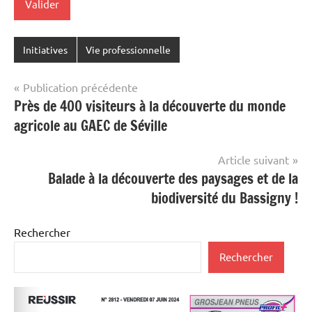
Initiatives
Vie professionnelle
Navigation
Publication précédente
Près de 400 visiteurs à la découverte du monde
de
agricole au GAEC de Séville
l’article
Article suivant
Balade à la découverte des paysages et de la
biodiversité du Bassigny !
Rechercher
Rechercher