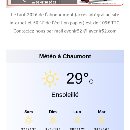
Le tarif 2026 de l'abonnement (accès intégral au site
internet et 50 N° de l'édition papier) est de 109€ TTC.
Contactez nous par mail avenir52 @ avenir52.com
Météo à Chaumont
29°
C
Ensoleillé
Sam
Dim
Lun
Mar
32°
/
12°
34°
/
18°
35°
/
17°
35°
/
16°