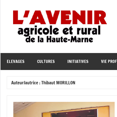
Aller
au
contenu
L
L'
Ag
A
et
Ru
de
e
ELEVAGES
CULTURES
INITIATIVES
VIE PRO
la
Ha
Ma
Auteur/autrice :
Thibaut MORILLON
l