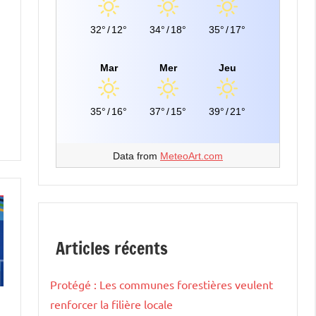
32°
/
12°
34°
/
18°
35°
/
17°
Mar
Mer
Jeu
35°
/
16°
37°
/
15°
39°
/
21°
Data from
MeteoArt.com
Articles récents
Protégé : Les communes forestières veulent
renforcer la filière locale