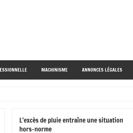
'Avenir
Avenir
ricole
gricole
ral
t
FESSIONNELLE
MACHINISME
ANNONCES LÉGALES
ute-
Rural
rne
de
a
L’excès de pluie entraîne une situation
hors-norme