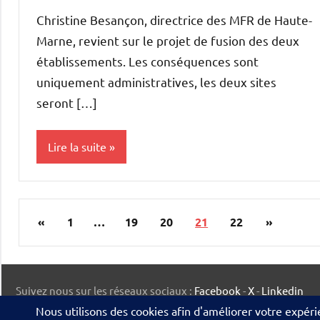
MORILLON
Christine Besançon, directrice des MFR de Haute-
Marne, revient sur le projet de fusion des deux
établissements. Les conséquences sont
uniquement administratives, les deux sites
seront […]
Lire la suite
Initiatives
Pagination
Publications
Articles
«
1
…
19
20
21
22
»
des
précédentes
suivants
publications
Suivez nous sur les réseaux sociaux :
Facebook
-
X
-
Linkedin