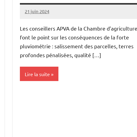
Haute-
21 juin 2024
Thibaut
Marne
MORILLON
Les conseillers APVA de la Chambre d’agricultur
font le point sur les conséquences de la forte
pluviométrie : salissement des parcelles, terres
profondes pénalisées, qualité […]
Lire la suite
Cultures