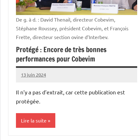
De g. à d. : David Thenail, directeur Cobevim,
Stéphane Roussey, président Cobevim, et François
Frette, directeur section ovine d’Interbev.
Protégé : Encore de très bonnes
performances pour Cobevim
13 juin 2024
Thibaut
MORILLON
Il n’y a pas d’extrait, car cette publication est
protégée.
Lire la suite