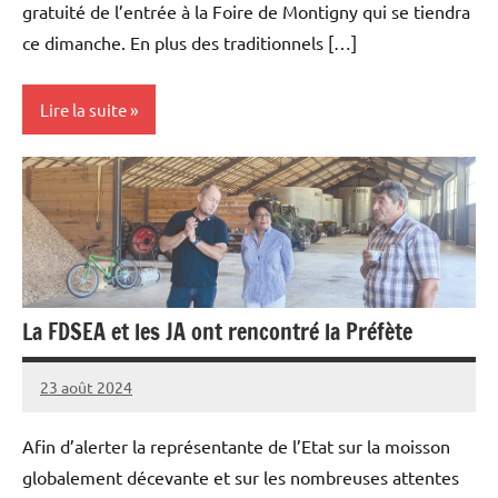
gratuité de l’entrée à la Foire de Montigny qui se tiendra
ce dimanche. En plus des traditionnels […]
Lire la suite
Elevages
Vie
professionnelle
La FDSEA et les JA ont rencontré la Préfète
23 août 2024
Frédéric
VAN
Afin d’alerter la représentante de l’Etat sur la moisson
WESTEINDE
globalement décevante et sur les nombreuses attentes