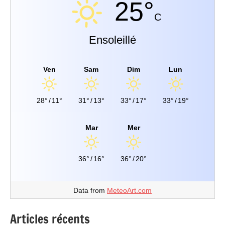
25°
C
Ensoleillé
Ven
Sam
Dim
Lun
28°
/
11°
31°
/
13°
33°
/
17°
33°
/
19°
Mar
Mer
36°
/
16°
36°
/
20°
Data from
MeteoArt.com
Articles récents