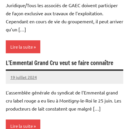
Agricole
Juridique/Tous les associés de GAEC doivent participer
et
de façon exclusive aux travaux de l’exploitation.
Rural
Cependant en cours de vie du groupement, il peut arriver
qu’un […]
Lire la suite
L’Emmental Grand Cru veut se faire connaître
Cultures
Elevages
19 juillet 2024
Thibaut
Vie
MORILLON
L’assemblée générale du syndicat de l’Emmental grand
professionnelle
cru label rouge a eu lieu à Montigny-le-Roi le 25 juin. Les
producteurs de lait constatent que malgré […]
Lire la suite