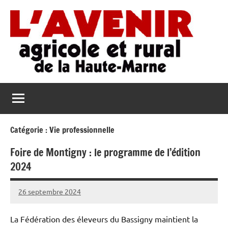
Aller
au
contenu
L'Avenir
L'Avenir
Agricole
Agricole
et
Rural
et
de
Catégorie :
Vie professionnelle
Rural
la
Foire de Montigny : le programme de l’édition
Haute-
de
2024
Marne
la
26 septembre 2024
Haute-
Thibaut
MORILLON
Marne
La Fédération des éleveurs du Bassigny maintient la