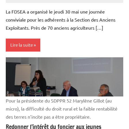
Agricole
La FDSEA a organisé le jeudi 30 mai une journée
et
conviviale pour les adhérents à la Section des Anciens
Rural
Exploitants. Près de 70 anciens agriculteurs […]
Lire la suite
Vie
professionnelle
Pour la présidente du SDPPR 52 Marylène Gillot (au
micro), la difficulté du droit rural et la faible rentabilité
des terres n’incite pas a être propriétaire.
Redonner l’intérêt du foncier aux jeunes