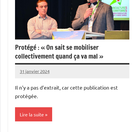
Protégé : « On sait se mobiliser
collectivement quand ça va mal »
31 janvier 2024
L'Avenir
Agricole
Il n’y a pas d’extrait, car cette publication est
et
protégée.
Rural
Lire la suite