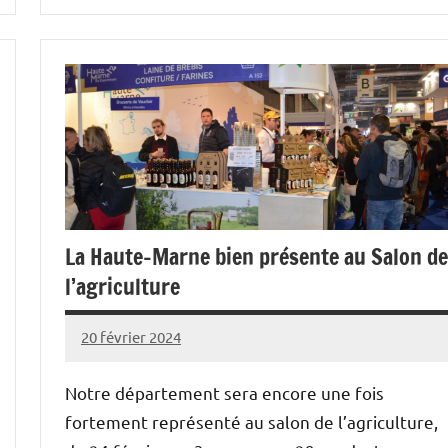
Cultures
Elevages
Vie
professionnelle
La Haute-Marne bien présente au Salon de
l’agriculture
20 février 2024
L'Avenir
Agricole
Notre département sera encore une fois
et
fortement représenté au salon de l’agriculture,
Rural