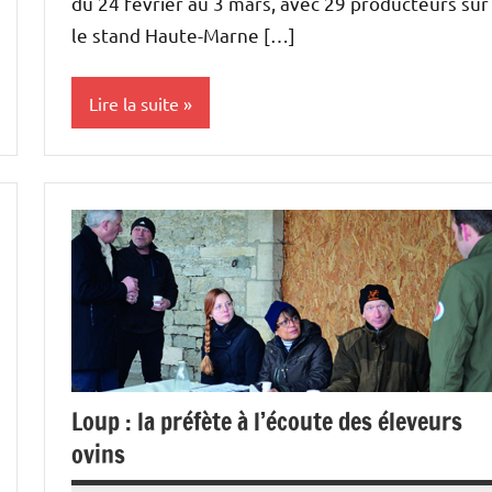
du 24 février au 3 mars, avec 29 producteurs sur
le stand Haute-Marne […]
Lire la suite
Cultures
Elevages
Initiatives
Vie
professionnelle
Loup : la préfète à l’écoute des éleveurs
ovins