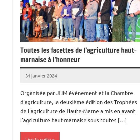
Toutes les facettes de l’agriculture haut-
marnaise à l’honneur
31 janvier 2024
L'Avenir
Agricole
Organisée par JHM évènement et la Chambre
et
d’agriculture, la deuxième édition des Trophées
Rural
de l’agriculture de Haute-Marne a mis en avant
l’agriculture haut-marnaise sous toutes […]
Lire la suite