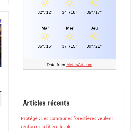
32°
/
12°
34°
/
18°
35°
/
17°
Mar
Mer
Jeu
35°
/
16°
37°
/
15°
39°
/
21°
Data from
MeteoArt.com
Articles récents
Protégé : Les communes forestières veulent
renforcer la filière locale