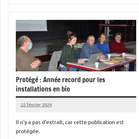
Initiatives
Protégé : Année record pour les
installations en bio
22 février 2024
L'Avenir
Agricole
Il n’y a pas d’extrait, car cette publication est
et
protégée.
Rural