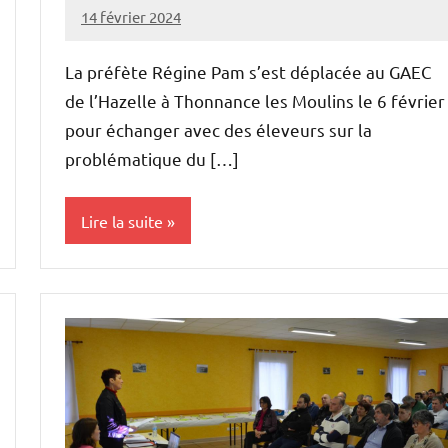
14 février 2024
L'Avenir
Agricole
La préfète Régine Pam s’est déplacée au GAEC
et
de l’Hazelle à Thonnance les Moulins le 6 février
Rural
pour échanger avec des éleveurs sur la
problématique du […]
Lire la suite
Elevages