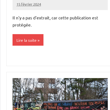
15 février 2024
L'Avenir
Agricole
Il n’y a pas d’extrait, car cette publication est
et
protégée.
Rural
Lire la suite
Elevages
Initiatives
Vie
professionnelle