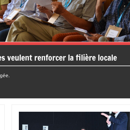
Haute-
Marne
 veulent renforcer la filière locale
égée.