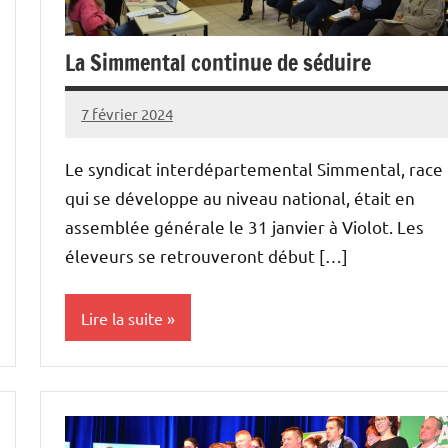
La Simmental continue de séduire
7 février 2024
L'Avenir
Agricole
Le syndicat interdépartemental Simmental, race
et
qui se développe au niveau national, était en
Rural
assemblée générale le 31 janvier à Violot. Les
éleveurs se retrouveront début […]
Lire la suite
Elevages
Initiatives