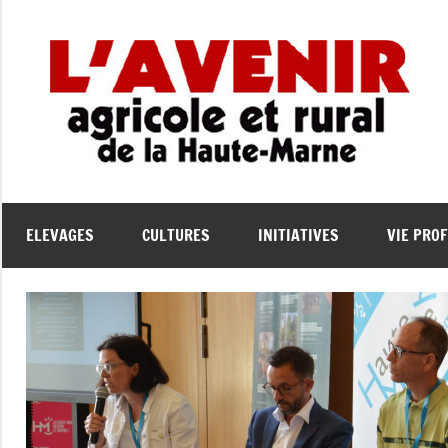
Aller
au
contenu
L
L'
Ag
A
et
Ru
de
e
ELEVAGES
CULTURES
INITIATIVES
VIE PRO
la
Ha
Ma
l