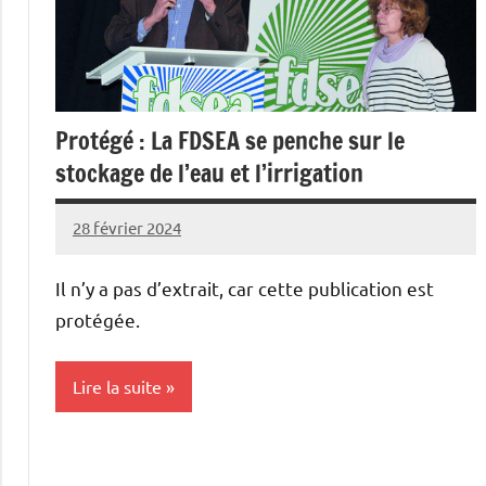
Protégé : La FDSEA se penche sur le
stockage de l’eau et l’irrigation
28 février 2024
L'Avenir
Agricole
Il n’y a pas d’extrait, car cette publication est
et
protégée.
Rural
Lire la suite
Cultures