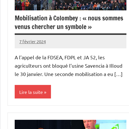
Mobilisation à Colombey : « nous sommes
venus chercher un symbole »
7 février 2024
L'Avenir
Agricole
A l’appel de la FDSEA, FDPL et JA 52, les
et
agriculteurs ont bloqué l’usine Savencia à Illoud
Rural
le 30 janvier. Une seconde mobilisation a eu […]
Lire la suite
Vie
professionnelle