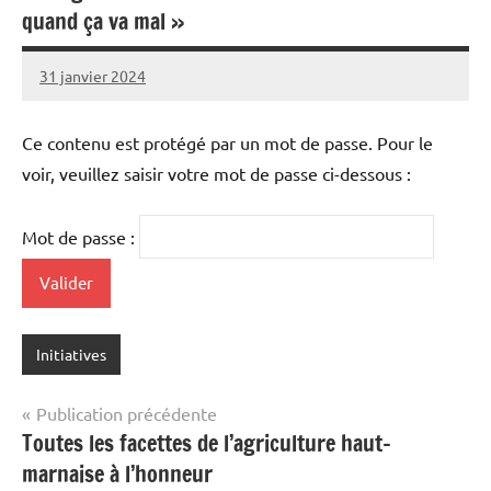
quand ça va mal »
31 janvier 2024
L'Avenir
Agricole
et
Ce contenu est protégé par un mot de passe. Pour le
Rural
voir, veuillez saisir votre mot de passe ci-dessous :
Mot de passe :
Initiatives
Navigation
Publication précédente
Toutes les facettes de l’agriculture haut-
de
marnaise à l’honneur
l’article