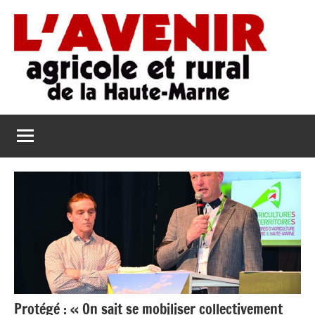
Aller
au
contenu
L'Avenir
L'Avenir
Agricole
Agricole
et
Rural
et
de
Rural
la
Haute-
de
Marne
la
Haute-
Marne
Protégé : « On sait se mobiliser collectivement