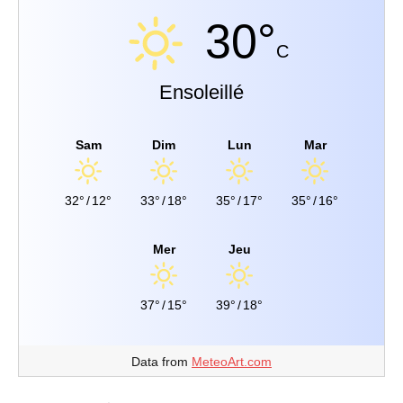
30°
C
Ensoleillé
Sam
Dim
Lun
Mar
32°
/
12°
33°
/
18°
35°
/
17°
35°
/
16°
Mer
Jeu
37°
/
15°
39°
/
18°
Data from
MeteoArt.com