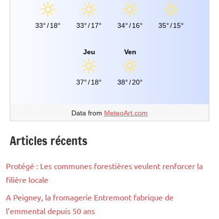
33°
/
18°
33°
/
17°
34°
/
16°
35°
/
15°
Jeu
Ven
37°
/
18°
38°
/
20°
Data from
MeteoArt.com
Articles récents
Protégé : Les communes forestières veulent renforcer la
filière locale
A Peigney, la fromagerie Entremont fabrique de
l’emmental depuis 50 ans