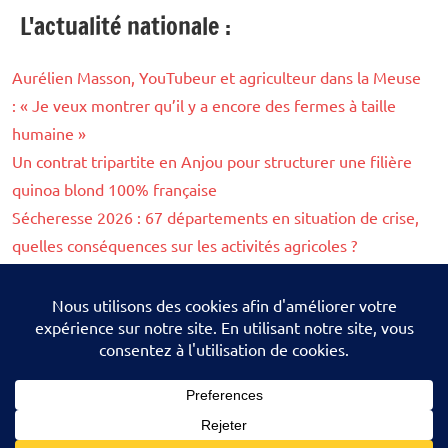
L'actualité nationale :
Aurélien Masson, YouTubeur et agriculteur dans la Meuse
: « Je veux montrer qu’il y a encore des fermes à taille
humaine »
Un contrat tripartite en Anjou pour structurer une filière
quinoa blond 100% française
Sécheresse 2026 : 67 départements en situation de crise,
quelles conséquences sur les activités agricoles ?
Sécheresse 2026 : à fin juillet, 112 cours d’eau asséchés
de plus qu’en 2022
Les agents de l’OFB pourront désormais filmer leurs
interventions dans les exploitations agricoles
Suivez nous sur les réseaux sociaux :
Facebook
-
X
-
Linkedin