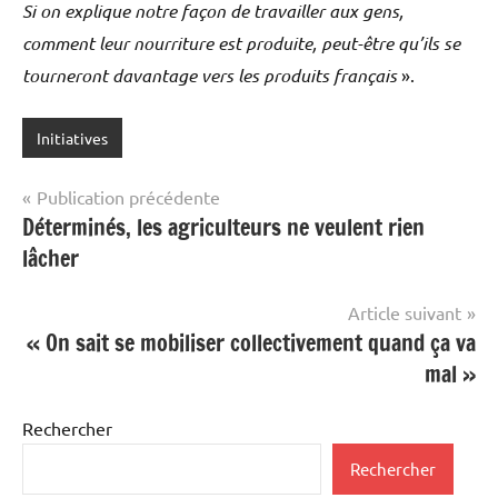
Si on explique notre façon de travailler aux gens,
comment leur nourriture est produite, peut-être qu’ils se
tourneront davantage vers les produits français
».
Initiatives
Navigation
Publication précédente
Déterminés, les agriculteurs ne veulent rien
de
lâcher
l’article
Article suivant
« On sait se mobiliser collectivement quand ça va
mal »
Rechercher
Rechercher