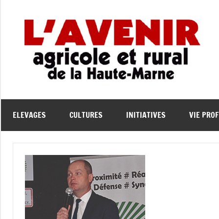
Aller
au
contenu
L
L'
Ag
A
et
Ru
de
e
ELEVAGES
CULTURES
INITIATIVES
VIE PRO
la
Ha
Ma
l