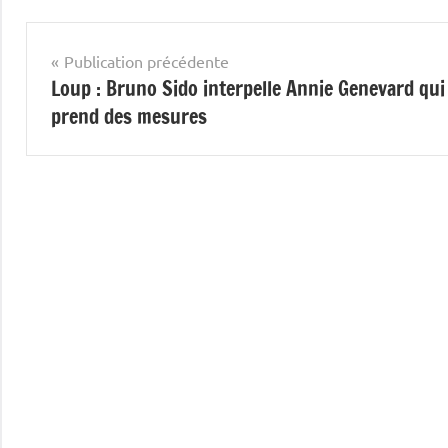
Navigation
Publication précédente
Loup : Bruno Sido interpelle Annie Genevard qui
de
prend des mesures
l’article