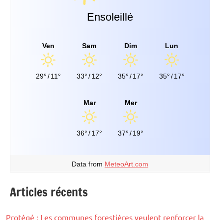
Ensoleillé
Ven
Sam
Dim
Lun
29°
/
11°
33°
/
12°
35°
/
17°
35°
/
17°
Mar
Mer
36°
/
17°
37°
/
19°
Data from
MeteoArt.com
Articles récents
Protégé : Les communes forestières veulent renforcer la