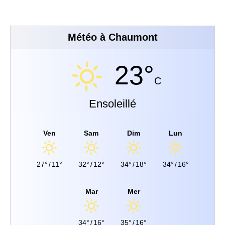
Météo à Chaumont
23°
C
Ensoleillé
Ven
Sam
Dim
Lun
27°
/
11°
32°
/
12°
34°
/
18°
34°
/
16°
Mar
Mer
34°
/
16°
35°
/
16°