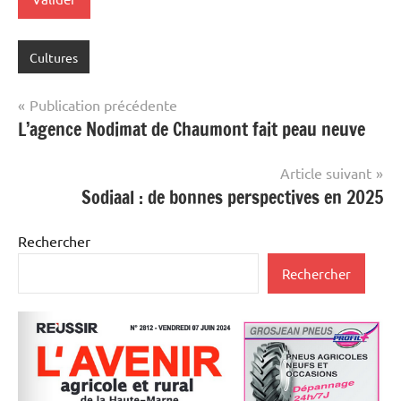
Cultures
Navigation
Publication précédente
L’agence Nodimat de Chaumont fait peau neuve
de
l’article
Article suivant
Sodiaal : de bonnes perspectives en 2025
Rechercher
Rechercher