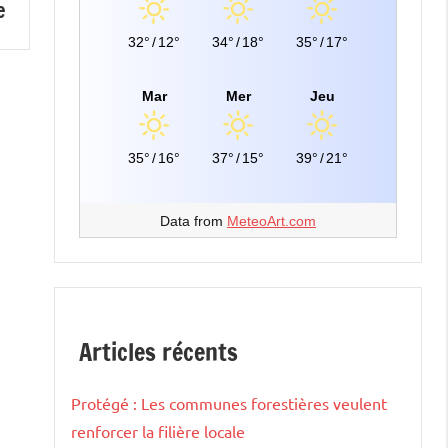
e
32°
/
12°
34°
/
18°
35°
/
17°
Mar
Mer
Jeu
35°
/
16°
37°
/
15°
39°
/
21°
Data from
MeteoArt.com
Articles récents
Protégé : Les communes forestières veulent
renforcer la filière locale