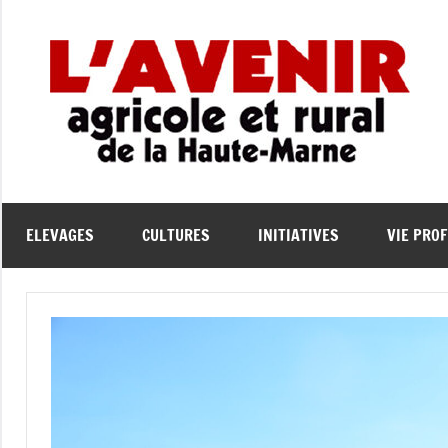
Aller
au
contenu
L
L'
Ag
A
et
Ru
de
e
ELEVAGES
CULTURES
INITIATIVES
VIE PRO
la
Ha
Ma
l