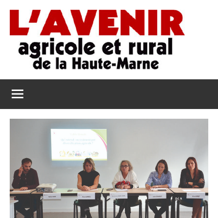
Aller
au
contenu
L'Avenir
L'Avenir
Agricole
Agricole
et
Rural
et
de
Rural
la
Haute-
de
Marne
la
Haute-
Marne