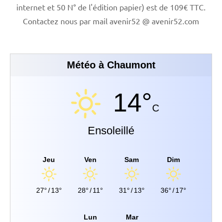
internet et 50 N° de l'édition papier) est de 109€ TTC.
Contactez nous par mail avenir52 @ avenir52.com
Météo à Chaumont
14°
C
Ensoleillé
Jeu
Ven
Sam
Dim
27°
/
13°
28°
/
11°
31°
/
13°
36°
/
17°
Lun
Mar