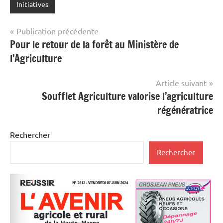
Initiatives
Navigation
Publication précédente
Pour le retour de la forêt au Ministère de
de
l’Agriculture
l’article
Article suivant
Soufflet Agriculture valorise l’agriculture
régénératrice
Rechercher
Rechercher