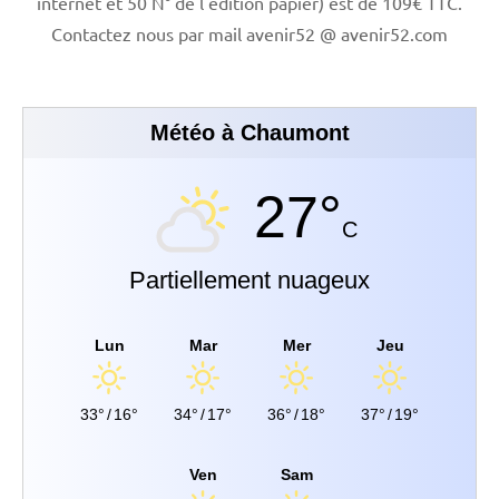
internet et 50 N° de l'édition papier) est de 109€ TTC.
Contactez nous par mail avenir52 @ avenir52.com
Météo à Chaumont
27°
C
Partiellement nuageux
Lun
Mar
Mer
Jeu
33°
/
16°
34°
/
17°
36°
/
18°
37°
/
19°
Ven
Sam