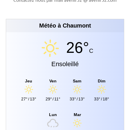
Météo à Chaumont
26°
C
Ensoleillé
Jeu
Ven
Sam
Dim
27°
/
13°
29°
/
11°
33°
/
13°
33°
/
18°
Lun
Mar