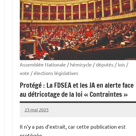
Haute-
Marne
Assemblée Nationale / hémicycle / députés / lois /
vote / élections législatives
Protégé : La FDSEA et les JA en alerte face
au détricotage de la loi « Contraintes »
23 mai 2025
Thibaut
MORILLON
Il n’y a pas d’extrait, car cette publication est
protégée.