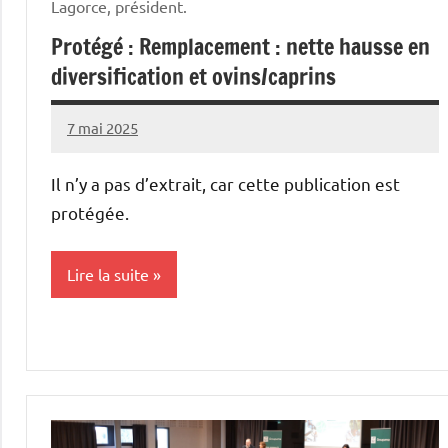
Lagorce, président.
Protégé : Remplacement : nette hausse en
diversification et ovins/caprins
7 mai 2025
Thibaut
MORILLON
Il n’y a pas d’extrait, car cette publication est
protégée.
Lire la suite
Initiatives
Vie
professionnelle