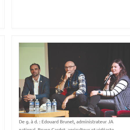
Vie
professionnelle
De g. à d. : Edouard Brunet, administrateur JA
national, Bruno Cardot, agriculteur et vidéaste,