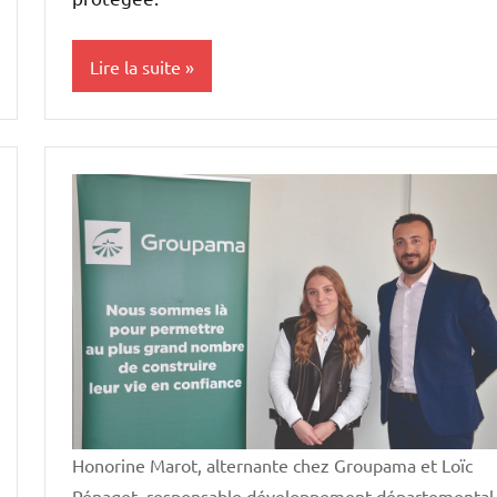
Lire la suite
Initiatives
Vie
professionnelle
Honorine Marot, alternante chez Groupama et Loïc
Pénaget, responsable développement départemental