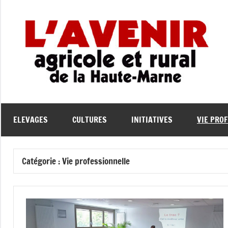
Aller
au
contenu
L
L'
Ag
A
et
Ru
de
e
ELEVAGES
CULTURES
INITIATIVES
VIE PRO
la
Ha
Ma
Catégorie :
Vie professionnelle
l