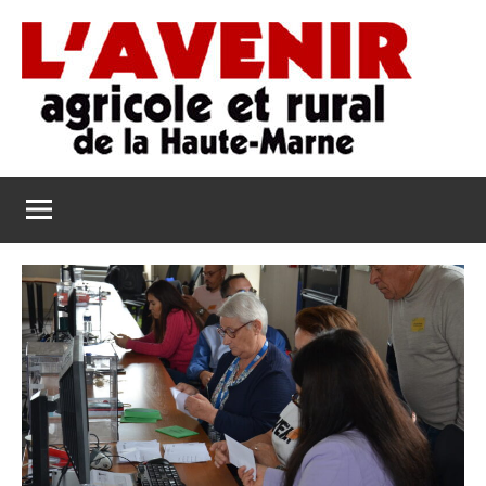
Aller
au
contenu
L'Avenir
L'Avenir
Agricole
Agricole
et
Rural
et
de
Rural
la
Haute-
de
Marne
la
Haute-
Marne