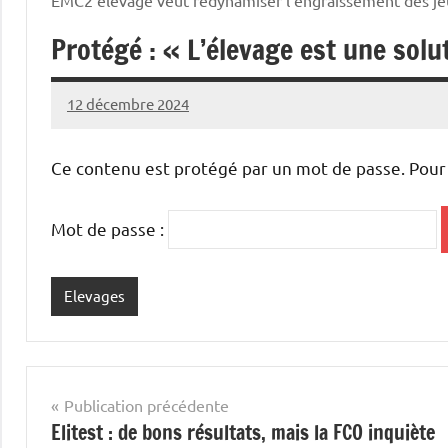
Protégé : « L’élevage est une solu
12 décembre 2024
Thibaut
MORILLON
Ce contenu est protégé par un mot de passe. Pour le
Mot de passe :
Elevages
Navigation
Publication précédente
Elitest : de bons résultats, mais la FCO inquiète
de