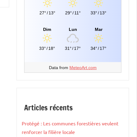
27°
/
13°
29°
/
11°
33°
/
13°
Dim
Lun
Mar
33°
/
18°
31°
/
17°
34°
/
17°
Data from
MeteoArt.com
Articles récents
Protégé : Les communes forestières veulent
renforcer la filière locale