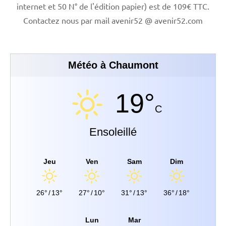
internet et 50 N° de l'édition papier) est de 109€ TTC.
Contactez nous par mail avenir52 @ avenir52.com
Météo à Chaumont
19°
C
Ensoleillé
Jeu
Ven
Sam
Dim
26°
/
13°
27°
/
10°
31°
/
13°
36°
/
18°
Lun
Mar