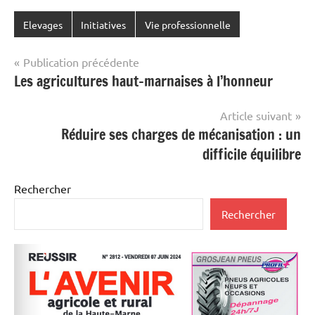
Elevages
Initiatives
Vie professionnelle
Navigation
Publication précédente
Les agricultures haut-marnaises à l’honneur
de
l’article
Article suivant
Réduire ses charges de mécanisation : un
difficile équilibre
Rechercher
Rechercher