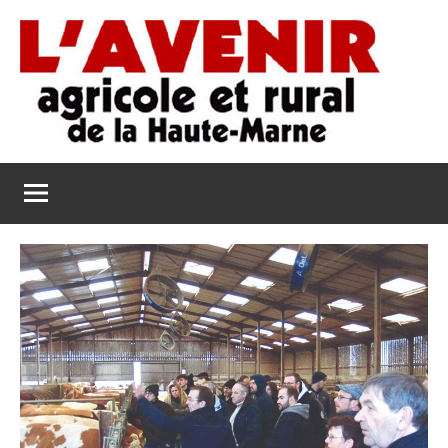
Aller
au
contenu
L'Avenir
L'Avenir
Agricole
Agricole
et
Rural
et
de
Rural
la
Haute-
de
Marne
la
Haute-
Marne