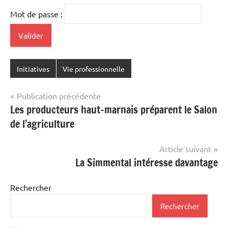
Mot de passe :
Initiatives
Vie professionnelle
Navigation
Publication précédente
Les producteurs haut-marnais préparent le Salon
de
de l’agriculture
l’article
Article suivant
La Simmental intéresse davantage
Rechercher
Rechercher