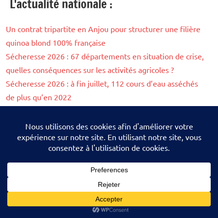
L'actualité nationale :
Un contrat tripartite en Anjou pour structurer une filière
quinoa blond 100% française
Sécheresse 2026 : 67 départements en situation de crise,
quelles conséquences sur les activités agricoles ?
Sécheresse 2026 : à fin juillet, 112 cours d’eau asséchés
de plus qu’en 2022
Les agents de l’OFB pourront désormais filmer leurs
interventions dans les exploitations agricoles
Sécheresse et prairies : fin juillet, la situation continue de
se dégrader sur toute la France
Suivez nous sur les réseaux sociaux :
Facebook
-
X
-
Linkedin
Thème WordPress : Dynamico par ThemeZee.