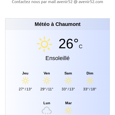
Contactez nous par mail avenir52 @ avenir52.com
Météo à Chaumont
26°
C
Ensoleillé
Jeu
Ven
Sam
Dim
27°
/
13°
29°
/
11°
33°
/
13°
33°
/
18°
Lun
Mar