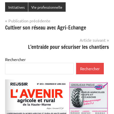
Initiatives
Vie professionnelle
Navigation
Publication précédente
Cultiver son réseau avec Agri-Echange
de
l’article
Article suivant
L’entraide pour sécuriser les chantiers
Rechercher
Rechercher