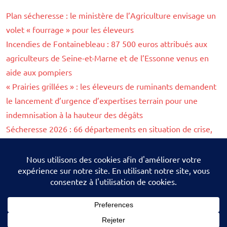
Plan sécheresse : le ministère de l’Agriculture envisage un
volet « fourrage » pour les éleveurs
Incendies de Fontainebleau : 87 500 euros attribués aux
agriculteurs de Seine-et-Marne et de l’Essonne venus en
aide aux pompiers
« Prairies grillées » : les éleveurs de ruminants demandent
le lancement d’urgence d’expertises terrain pour une
indemnisation à la hauteur des dégâts
Sécheresse 2026 : 66 départements en situation de crise,
quelles conséquences sur les activités agricoles ?
Vendange 2026 : face aux « très fortes incertitudes », le
ministère reporte la publication des premières prévisions
au mois de septembre
Suivez nous sur les réseaux sociaux :
Facebook
-
X
-
Linkedin