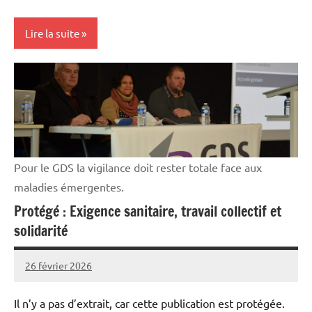
Lire la suite
Cultures
Elevages
Initiatives
Vie
Pour le GDS la vigilance doit rester totale face aux
professionnelle
maladies émergentes.
Protégé : Exigence sanitaire, travail collectif et
solidarité
26 février 2026
Thibaut
MORILLON
Il n’y a pas d’extrait, car cette publication est protégée.