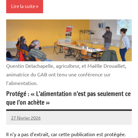
Lire la suite
Cultures
Elevages
Initiatives
Vie
Quentin Delachapelle, agriculteur, et Maëlle Drouaillet,
professionnelle
animatrice du GAB ont tenu une conférence sur
l’alimentation.
Protégé : « L’alimentation n’est pas seulement ce
que l’on achète »
27 février 2026
Thibaut
MORILLON
Il n’y a pas d’extrait, car cette publication est protégée.