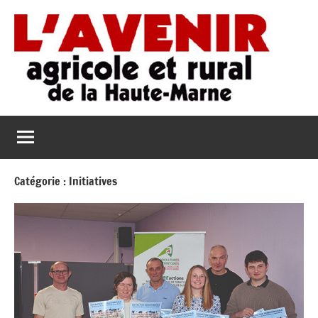
Aller
au
contenu
L'Avenir
L'Avenir
Agricole
Agricole
et
Rural
et
de
Catégorie :
Initiatives
Rural
la
Haute-
de
Marne
la
Haute-
Marne