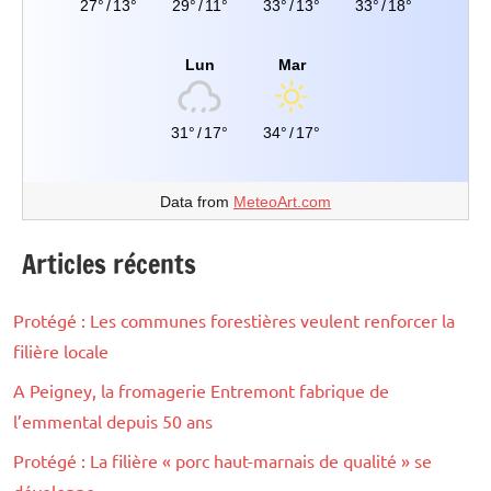
27°
/
13°
29°
/
11°
33°
/
13°
33°
/
18°
Lun
Mar
31°
/
17°
34°
/
17°
Data from
MeteoArt.com
Articles récents
Protégé : Les communes forestières veulent renforcer la
filière locale
A Peigney, la fromagerie Entremont fabrique de
l’emmental depuis 50 ans
Protégé : La filière « porc haut-marnais de qualité » se