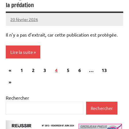
la prédation
20 février 2026
Thibaut
MORILLON
Il n’y a pas d’extrait, car cette publication est protégée.
Lire la suite
Pagination
Publications
«
Initiatives
1
2
3
4
5
6
…
13
des
précédentes
Vie
Articles
»
publications
professionnelle
suivants
Rechercher
Rechercher