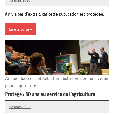
Thibaut
MORILLON
Il n’y a pas d’extrait, car cette publication est protégée.
Lire la suite
Cultures
Elevages
Initiatives
Vie
Arnaud Rousseau et Sébastien Riottot veulent une vision
professionnelle
pour l'agriculture.
Protégé : 80 ans au service de l’agriculture
12 mars 2026
Thibaut