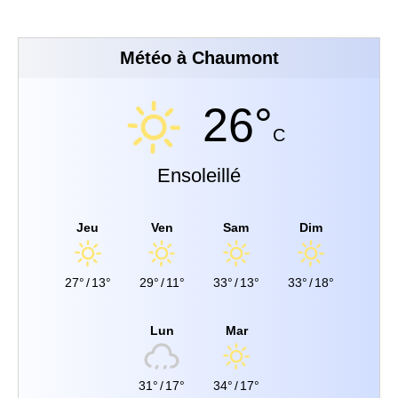
Météo à Chaumont
26°
C
Ensoleillé
Jeu
Ven
Sam
Dim
27°
/
13°
29°
/
11°
33°
/
13°
33°
/
18°
Lun
Mar
31°
/
17°
34°
/
17°