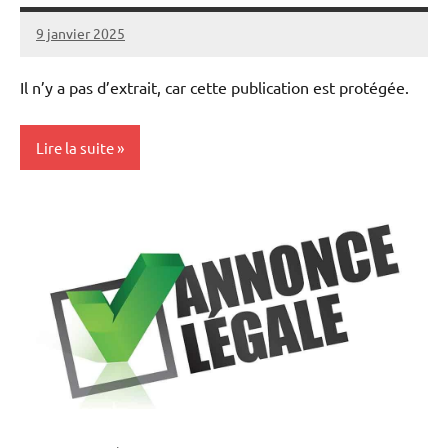
9 janvier 2025
L'Avenir
Agricole
Il n’y a pas d’extrait, car cette publication est protégée.
et
Rural
Lire la suite
Elevages