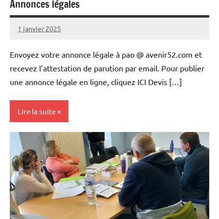
Annonces légales
1 janvier 2025
L'Avenir
Agricole
Envoyez votre annonce légale à pao @ avenir52.com et
et
recevez l’attestation de parution par email. Pour publier
Rural
une annonce légale en ligne, cliquez ICI Devis […]
Lire la suite
Annonces
légales