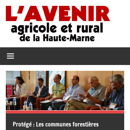
Aller
au
contenu
L'Avenir
L'Avenir
Agricole
Agricole
et
Rural
et
de
Rural
la
Haute-
de
Marne
la
Haute-
Protégé : Les communes forestières
Marne